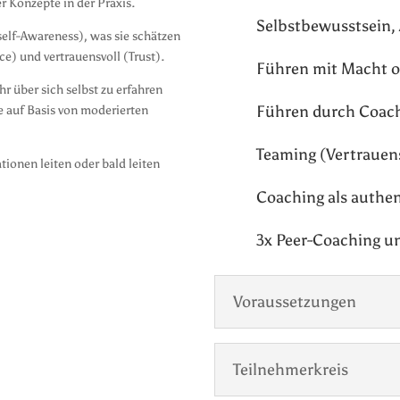
r Konzepte in der Praxis.
Selbstbewusstsein,
self-Awareness), was sie schätzen
e) und vertrauensvoll (Trust).
Führen mit Macht o
r über sich selbst zu erfahren
Führen durch Coac
 auf Basis von moderierten
Teaming (Vertrauen
tionen leiten oder bald leiten
Coaching als authe
3x Peer-Coaching u
Voraussetzungen
Teilnehmerkreis