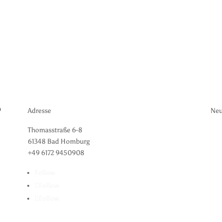
P
Adresse
Neu
Bu
Thomasstraße 6-8
61348 Bad Homburg
+49 6172 9450908
Follow
Bl
Follow
Blo
Follow
hea
hea